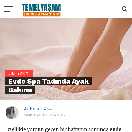
CILT BAKIMI
Evde Spa Tadında Ayak
Bakımı
By
Nuran Bilici
Yayınlandı
10 Ekim 2019
Özellikle yorgun geçen bir haftanın sonunda
evde