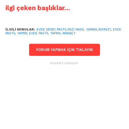
ilgi çeken başlıklar…
İLGILI KONULAR:
EVDE KENDI PASTILINIZI NASIL YAPABILIRSINIZ?
,
EVDE
PASTIL YAPIMI
,
EVDE PASTIL YAPMA
,
MANŞET
YORUM YAPMAK IÇIN TIKLAYIN
ADVERTISEMENT