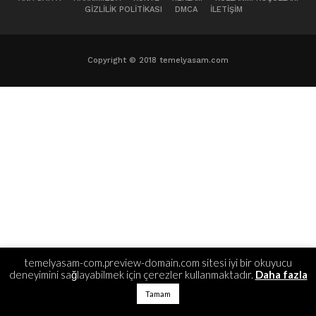
GIZLILIK POLITIKASI
DMCA
İLETIŞIM
Copyright © 2018 temelyasam.com
temelyasam-com.preview-domain.com sitesi iyi bir okuyucu
deneyimini sağlayabilmek için çerezler kullanmaktadır.
Daha fazla
Tamam