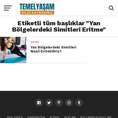
Etiketli tüm başlıklar "Yan
Bölgelerdeki Simitleri Eritme"
SPOR
Yan Bölgelerdeki Simitleri
Nasıl Eritebiliriz?
ANA SAYFA
HAKKIMIZDA
KÜNYE
REKLAM
KULLANIM KOŞULLARI