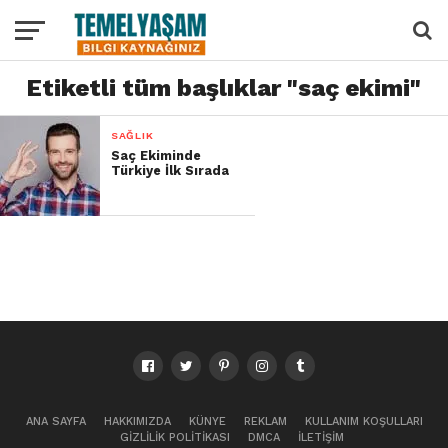
Etiketli tüm başlıklar "saç ekimi"
SAĞLIK
Saç Ekiminde
Türkiye İlk Sırada
ANA SAYFA
HAKKIMIZDA
KÜNYE
REKLAM
KULLANIM KOŞULLARI
GIZLILIK POLITIKASI
DMCA
İLETIŞIM