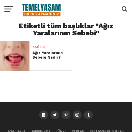
Etiketli tüm başlıklar "Ağız
Yaralarının Sebebi"
SAĞLIK
Ağız Yaralarının
Sebebi Nedir?
ANA SAYFA
HAKKIMIZDA
KÜNYE
REKLAM
KULLANIM KOŞULLARI