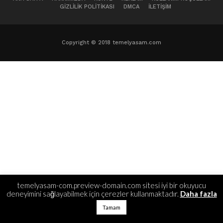
GIZLILIK POLITIKASI
DMCA
İLETIŞIM
Copyright © 2018 temelyasam.com
temelyasam-com.preview-domain.com sitesi iyi bir okuyucu
deneyimini sağlayabilmek için çerezler kullanmaktadır.
Daha fazla
Tamam